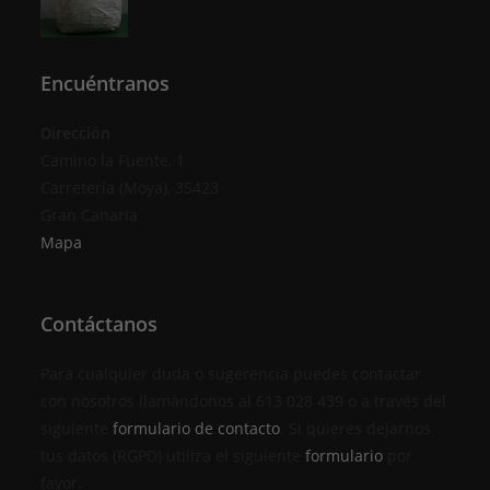
Encuéntranos
Dirección
Camino la Fuente, 1
Carretería (Moya), 35423
Gran Canaria
Mapa
Contáctanos
Para cualquier duda o sugerencia puedes contactar
con nosotros llamándonos al 613 028 439 o a través del
siguiente
formulario de contacto
. Si quieres dejarnos
tus datos (RGPD) utiliza el siguiente
formulario
por
favor.