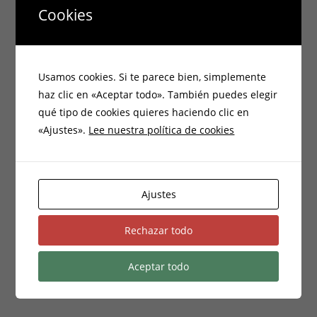
Cookies
Usamos cookies. Si te parece bien, simplemente
haz clic en «Aceptar todo». También puedes elegir
qué tipo de cookies quieres haciendo clic en
«Ajustes».
Lee nuestra política de cookies
RECINTO
Parque pico Lomito, moya
Calle Juan Delgado 6
Ajustes
Moya
,
Las Palmas
35422
España
+ Google Map
Rechazar todo
Curso en Jacomar – Iniciación a
Curso en San Lorenzo – Iniciación
a la Agricultura Sintrópica
la Agricultura Sintrópica
Aceptar todo