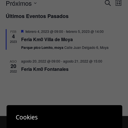
Próximos
N
N
B
L
a
u
a
S
i
Últimos Eventos Pasados
s
v
v
s
e
c
e
t
l
e
a
g
a
D
febrero 4, 2023 @ 09:00
-
febrero 5, 2023 @ 14:00
FEB
e
g
r
4
e
a
Feria Km0 Villa de Moya
c
s
a
2023
c
t
c
Parque pico Lomito, moya
Calle Juan Delgado 6, Moya
c
a
i
i
c
i
ó
a
o
agosto 20, 2022 @ 09:00
-
agosto 21, 2022 @ 15:00
AGO
d
20
ó
n
o
n
Feria Km0 Fontanales
2022
d
n
a
e
d
l
v
e
a
i
f
b
s
e
ú
t
c
s
a
Cookies
h
q
s
a