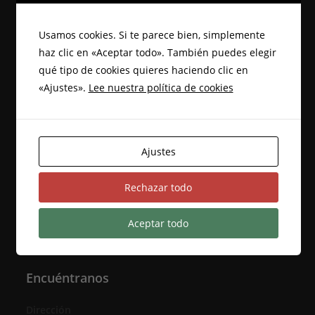
Productos
u
d
.
e
e
Productos
Usamos cookies. Si te parece bien, simplemente
E
d
haz clic en «Aceptar todo». También puedes elegir
v
Pellet de roble ecológico - saco 15kg
a
qué tipo de cookies quieres haciendo clic en
e
12,00
€
y
«Ajustes».
Lee nuestra política de cookies
n
v
t
i
o
Kit de Autocultivo - Para estudio
s
micológico
Ajustes
t
40,00
€
a
Rechazar todo
s
Micelio ecológico en grano
14,00
€
d
Aceptar todo
e
E
Encuéntranos
v
e
Dirección